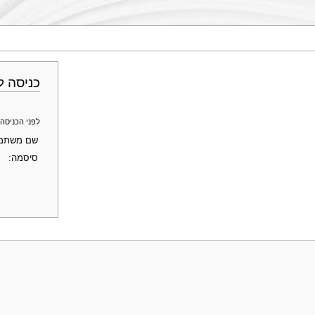
כניסה ל
לפני הכניסה לחשבון ב־Genopedia - פרופ' מוטי שוחט, 
שם משתמ
סיסמה: