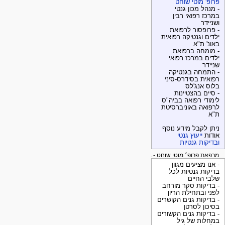
פרופ' מוטי שוחט
- מנהל מכון גנטי
במרכז רפואי רבין
ושניידר
- פרופסור לרפואת
ילדים וגנטיקה רפואית
באונ' ת"א
- מומחה ברפואת
ילדים במרכז רפואי
שניידר
- התמחה בגנטיקה
רפואית בסידרס-סיני
בלוס אנג'לס
- סיים בהצטיינות
לימודי רפואה בביה"ס
לרפואה באוניברסיטת
ת"א
ניתן לקבל מידע נוסף
אודות
ייעוץ גנטי
ובדיקות גנטיות
מרפאת פרופ׳ מוטי שוחט - בדיקות גנטיות
- אנו מציעים מגוון
בדיקות גנטיות לכל
שלבי החיים
- בדיקות סקר מורחב
לפני ובתחילת הריון
- בדיקות גנים הקושרים
בסיכון לסרטן
- בדיקות גנים הקשורים
במחלות של גיל