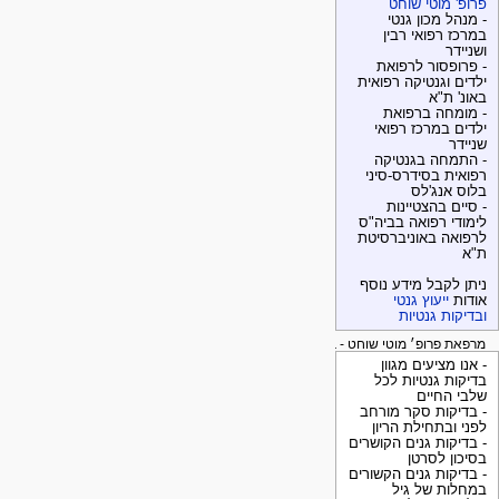
פרופ' מוטי שוחט
- מנהל מכון גנטי
במרכז רפואי רבין
ושניידר
- פרופסור לרפואת
ילדים וגנטיקה רפואית
באונ' ת"א
- מומחה ברפואת
ילדים במרכז רפואי
שניידר
- התמחה בגנטיקה
רפואית בסידרס-סיני
בלוס אנג'לס
- סיים בהצטיינות
לימודי רפואה בביה"ס
לרפואה באוניברסיטת
ת"א
ניתן לקבל מידע נוסף
אודות
ייעוץ גנטי
ובדיקות גנטיות
מרפאת פרופ׳ מוטי שוחט - בדיקות גנטיות
- אנו מציעים מגוון
בדיקות גנטיות לכל
שלבי החיים
- בדיקות סקר מורחב
לפני ובתחילת הריון
- בדיקות גנים הקושרים
בסיכון לסרטן
- בדיקות גנים הקשורים
במחלות של גיל