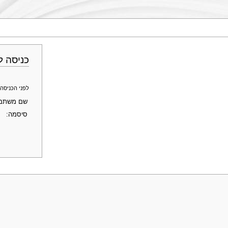
כניסה ל
לפני הכניסה לחשבון ב־Genopedia - פרופ' מוטי שוחט, 
שם משתמ
סיסמה: