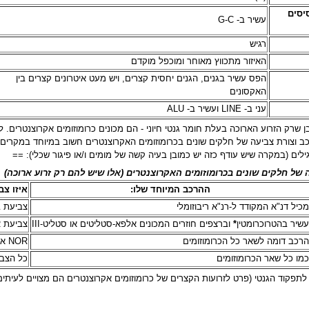
 הגנטיות (A T C G) (בסיסים
עשיר ב- G-C
רגיש
האיזור מתכווץ מאוחר ומוכפל מוקדם
הפס עשיר בגנים, הגנים יחסית קצרים, ויש מעט איטרונים קצרים בין
האקסונים
עני ב- LINE ועשיר ב- ALU
 21, ו-22 הינם יוצאי דופו במובן שרק הזרוע הארוכה בעלת חומר גנטי חיוני - הם מכונים כרומוזו
כב וצורת צביעה של חלקים שונים בכרומוזומים האקרוצנטרים חשוב במיוחד במקרים 
ילים (במקרה שיש עודף כזה יש כמובן בעיה קשה של מומים ו/או פיגור שכלי): ==
 של חלקים שונים בכרומוזומים האקרוצנטרים (אלו שיש להם רק זרוע ארוכה)
ההרכב המיוחד שלו:
איזו צב
כיל דנ"א המקודד ל-רנ"א ריבוזומלי
צביעת ב
שיר בהטרוכרומטין
*
וברצפים חוזרים המכונים אלפא-סטליטים או סטליט-III
צביעת NOR
רכב דומה לשאר כל הכרומוזומים
NOR או C-banding.
מו כל שאר הכרומוזומים
כל הצביעות
תפקוד הגנטי (פרט לזרועות הקצרים של כרומוזומים אקרוצנטרים הם מצויים לעיתים גם בכרומ