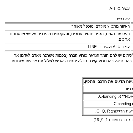
עשיר ב- A-T
לא רגיש
האיזור מתכווץ מוקדם ומוכפל מאוחר
הפס עני בגנים, הגנים יחסית ארוכים, והעקסונים מופרדים על ישי אינטרונים
ארוכים.
עני ב-ALU ועשיר ב- LINE.
מים אקרוצנטרים. לעיתים יש להם חומר הנראה כזרוע קצרה (בכמות משתנה מאדם לאדם) אך
בהם נראה בהם זרוע קצרה גדולה יחסית - אז יש לשלול עם צביעות מיוחדות
יעה תדגים את הרכבו התקין:
ריום.
**
או C-banding.
 הרגילות: G, Q, R.
וזום 1, 9, 16).