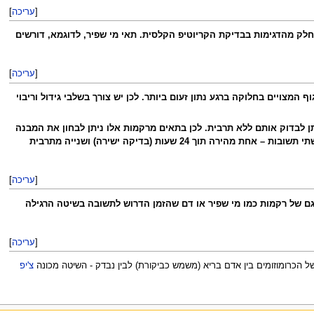
[
עריכה
]
ק מהדגימות בבדיקת הקריוטיפ הקלסית. תאי מי שפיר, לדוגמא, דורשים
[
עריכה
]
צויים בחלוקה ברגע נתון זעום ביותר. לכן יש צורך בשלבי גידול וריבוי
ן לבדוק אותם ללא תרבית. לכן בתאים מרקמות אלו ניתן לבחון את המבנה
הכרומוזומלי תוך כ-24 שעות. רקמות אלו ניבחנות באופן ישיר (ללא שלב תרבית) וגם לאחר תרבית – ולכן ברקמות אלו מתקבלות שתי תשובות – אחת מהירה תוך 24 שעות (בדיקה ישירה) ושנייה מתרבית
[
עריכה
]
 מאפשרת בדיקה מהירה (תוך 6-24 שעות) גם של רקמות כמו מי שפיר או דם שהזמן הדרוש לתשובה בשיטה הרגילה
[
עריכה
]
של הכרומוזומים בין אדם בריא (משמש כביקורת) לבין נבדק - השיטה מכונה
צ'יפ