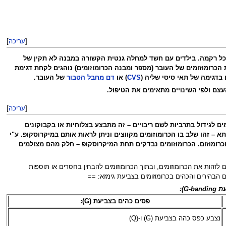
[
עריכה
]
 בכל רקמה. בילדים עם חשד למחלה גנטית הקשורה במבנה לא תקין של
 בדגימה של תאי סיסי שליה (
CVS
) או
דם מחבל הטבור
של העובר.
עצם ולפי השינויים מתאימים את הטיפול.
[
עריכה
]
לגידול בתרביות לשם ריבויים – זה מתבצע בצלוחיות או בקבוקונים
 זהו שלב בו הכרומוזומים מקווצים וניתן לראות אותם במיקרוסקופ. ע"י
 וכרומוזום. הכרומוזומים נבדקים תחת המיקרוסקופ – חלק מהם מצולמים
 בפסים כהים ובהירים ומאפשרים לזהות את הכרומוזומים, ובתוך הכרומוזומים להבחין בחסרים או תוספות
 הבהירים והכהים בכרומוזומים בצביעת גימזא: ==
G):
פסים כהים בצביעת (G):
נצבע כפס כהה בצביעת (G) ו-(Q)