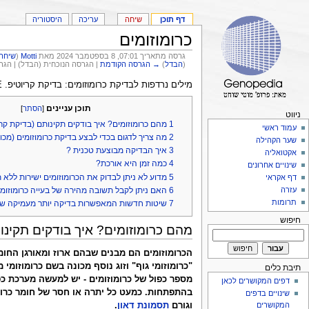
דף תוכן
שיחה
עריכה
היסטוריה
כרומוזומים
גרסה מתאריך 07:01, 8 בספטמבר 2024 מאת
Motti
(
שיחה
(
הבדל
)
→ הגרסה הקודמת
| הגרסה הנוכחית (הבדל) | הג
מילים נרדפות לבדיקת כרומוזומים: בדיקת קריוטיפ. KARYOTYPE, קריוטיפ בדם. קריוטיפ.
תוכן עניינים
[
הסתר
]
ניווט
1
מהם כרומוזומים? איך בודקים תקינותם (בדיקת קרי
עמוד ראשי
2
מה צריך לדגום בכדי לבצע בדיקת כרומוזומים (מכו
שער הקהילה
3
איך הבדיקה מבוצעת טכנית ?
אקטואליה
4
כמה זמן היא אורכת?
שינויים אחרונים
5
מדוע לא ניתן לבדוק את הכרומוזומים ישירות ללא 
דף אקראי
6
האם ניתן לקבל תשובה מהירה של בעייה כרומוזומ
עזרה
תרומות
7
שיטות חדשות המאפשרות בדיקה יותר מעמיקה של 
חיפוש
מהם כרומוזומים? איך בודקים תקינו
תיבת כלים
מספר כפול של כרומוזומים - יש למעשה מערכת כפ
דפים המקושרים לכאן
שינויים בדפים
המקושרים
וגורם
תסמונת דאון
.