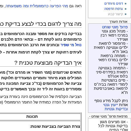
דפים מיוחדים
ראה גם
מהי הפרעה כרומוזומלית ומה משמעותה
, ומ
גרסת הדפסה
קישור קבוע
אודות העורך
מה צריך לדגום בכדי לבצע בדיקת כרו
פרופ' מוטי שוחט
- מנהל מכון גנטי
בבדיקה בודקים את מספר ומבנה הכרומוזומים בת
במרכז רפואי רבין
כרומוזומים נהוג לקחת דם – ובתאי הדם הלבנים (לימפוציטים) בודקים את מספר ומבנה כל 46 הכרומוזומים.
ושניידר
- פרופסור לרפואת
נוזל מי שפיר
ובוחנים את הרכב הכרומוזומים בתאי 
ילדים וגנטיקה רפואית
באונ' ת"א
לעיתים רחוקות יש צורך לקחת דגימות אחרות – ל
- מומחה ברפואת
ילדים במרכז רפואי
איך הבדיקה מבוצעת טכנית ?
שניידר
- התמחה בגנטיקה
רפואית בסידרס-סיני
התאים שנידגמים (ממי השפיר או מהדם וכד') מו
בלוס אנג'לס
המכילים מצע מיוחד וחומרים המעודדים חלוקות 
- סיים בהצטיינות
צביעה של הכרומוזומים (בד"כ צביעה המכונה גימז
לימודי רפואה בביה"ס
לרפואה באוניברסיטת
ומסודרים בזוגות זה ליד זה ובכך מאפשרים בדיקה י
ת"א
ניתן לקבל מידע נוסף
המעידות על הפרה כמותית של החומר הרומוזומלי (וא
אודות
ייעוץ גנטי
ובדיקות גנטיות
תכונות
מרפאת פרופ׳ מוטי שוחט - בדיקות גנטיות
- אנו מציעים מגוון
בדיקות גנטיות לכל
צורת הצביעה בצביעות שונות:
שלבי החיים