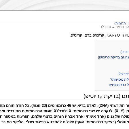
|
תרומות
)
רסה הבאה ← (הבדל)
וטיפ)
נה גם בדיקת קריוטיפ)
תרבית?
לית מסוימת?
הכרומוזומים:
תם (בדיקת קריוטיפ)
"כרומוזומי גוף" וזוג נוסף מכונה בשם כרומוזומי מין (X, Y). ל
ולה של גנים (אחד אימהי ואחד אבהי) הזהים ברצף שלהם. הפרעות במספר הכרומ