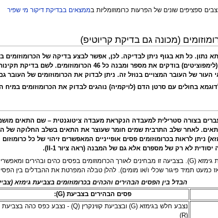
צבים ספציפים שונים של הפרעות כרומוזומליות ב
ממצאים בבדיקת דיקור מי שפיר
מוזומים (מכונה גם בדיקת קריוטיפ)
א נתון. כל תא בגוף ניתן לבדיקה. לכן, אפשר לבצע בדיקה של הכרומוזומים
 לשם בדיקת תקינות הכרומוזומים של העובר (מספר ומבנה הכרומוזומים) נוהגים לקחת דגימת
העור של העובר המצויים בנוזל זה. ניתן לבדוק את הכרומוזומים של העובר גם
דוגמא בחולים עם סרטן הדם (לויקמיה) נוהגים לבדוק את הכרומוזומים במיח ה
עברים בצורה סטרילית למעבדה הנקראת מעבדה ציטוגנטית – שם התאים מושמים 
תאים. לאחר שלב התרבית שמים חומר שעוצר את התאים בשלב החלוקה של התא –
א) ניתן לראות בכרומוזומים פסים אופייניים המאפשרים זיהוי של כל כרומוזום
סודית לא רק של מספרם אלא גם של המבנה (ראה ציור II-1).
הצביעה הקלסית של הכרומוזומים הינה בעזרת צביעת גימזא (G). בצביעה זו מבחינים לאורך הכרומוזומים
ז כמעט תמיד פיגור שכלי ו/או מומים). להלן טבלה המפרטת את ההבדלים בין הפסים
הבדל בין הפסים הבהירים והכהים בכרומוזומים בצביעת גימזא (צביעת -banding
פסים הבהירים בצביעת (G):
נצבע חלש בגימזא (G) ובצביעת קווינקרין (Q) - נצבע כפס כהה בצביעת
(R)