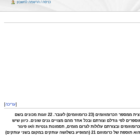
כניסה / הרשמה לחשבון
[
עריכה
]
הכרומוזומים הם מבנים שבהם ארוז ומאורגן החומר התורשתי (DNA). לאדם בריא יש 46 כרומוזומים (23 זוגות). כל הורה תורם מחצית ממספר הכרומוזומים (23 כרומוזומים) לעובר. 22 זוגות מכונים בשם
נקבה יש שני כרומוזומי X ולזכרXY. זוגות הכרומוזומים מסודרים וממוספרים לפי גודלם וצורתם ובכל אחד מהם מצויים גנים שונים. כיוון שיש
וזומים ובצורתם עלולות לגרום מומים, תסמונות גנטיות ו/או פיגור
בהתפתחות. כמעט כל יתרה או חסר של חומר כרומוזומלי (בעיקר בכרומוזומי הגוף) עלולים להתבטא בפיגור שכלי. הליקוי המוכר הוא תוספת של כרומוזום 21 (המופיע בשלושה עותקים במקום בשני עותקים)