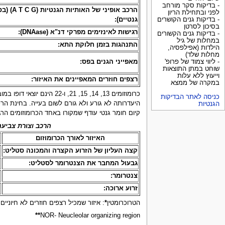
- בדיקות סקר מורחב
הרכב אופיני של האותיות
לפני ובתחילת הריון
גנטיים):
- בדיקות גנים הקושרים
בסיכון לסרטן
רגישות לאינזימים מפרקי דנ"א (DNAase):
- בדיקות גנים הקשורים
במחלות של גיל
התנהגות בזמן חלוקת התא:
הילדות (אפילפסיה,
מחלות שלד)
מאפייני הגנים בפס:
- ליווי צמוד של פרופ'
שוחט במתן התוצאות
וייעוץ ללא עלות
רצפים חוזרים המאפיינים את האיזור:
במקרה של ממצא
כרומוזומים 13, 14, 15,
כניסה לאתר הבדיקות
היעדרותה לא גורע ולא גורם לשום בעייה. בחינת הר
הגנטיות
קיום חומר גנטי עודף שמקורו באחד הכרומוזומים הרג
הרכב וצורת צביעה
האיזור לאורך הכרומוזום
קצה העליון של הזרוע הקצרה והמכונה סטליט:
מ
גבעול המחבר את הצנטרומר לסטליט:
ע
צנטרומר:
ה
זרוע ארוכה:
כ
הטרוכרומטין
*
: איזור שמכיל רצפים חוזרים לא חיוניים ל
**
NOR- Neucleolar organizing region