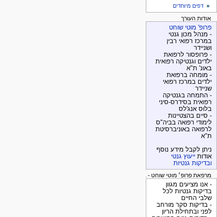
דפים מיוחדים
אודות העורך
פרופ' מוטי שוחט
- מנהל מכון גנטי
במרכז רפואי רבין
ושניידר
- פרופסור לרפואת
ילדים וגנטיקה רפואית
באונ' ת"א
- מומחה ברפואת
ילדים במרכז רפואי
שניידר
- התמחה בגנטיקה
רפואית בסידרס-סיני
בלוס אנג'לס
- סיים בהצטיינות
לימודי רפואה בביה"ס
לרפואה באוניברסיטת
ת"א
ניתן לקבל מידע נוסף
אודות
ייעוץ גנטי
ובדיקות גנטיות
מרפאת פרופ׳ מוטי שוחט - בדיקות גנטיות
- אנו מציעים מגוון
בדיקות גנטיות לכל
שלבי החיים
- בדיקות סקר מורחב
לפני ובתחילת הריון