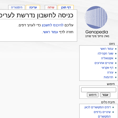
דף תוכן
שיחה
עריכה
היסטוריה
כניסה לחשבון נדרשת לעריכ
עליכם
להיכנס לחשבון
כדי לערוך דפים.
חזרה לדף
עמוד ראשי
.
ניווט
עמוד ראשי
שער הקהילה
אקטואליה
שינויים אחרונים
דף אקראי
עזרה
תרומות
חיפוש
תיבת כלים
דפים המקושרים לכאן
שינויים בדפים
המקושרים