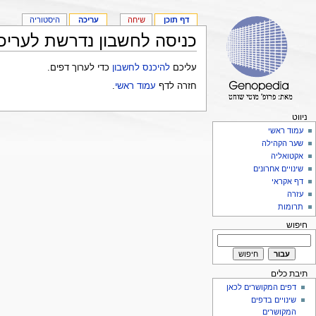
דף תוכן
שיחה
עריכה
היסטוריה
כניסה לחשבון נדרשת לעריכ
עליכם
להיכנס לחשבון
כדי לערוך דפים.
חזרה לדף
עמוד ראשי
.
ניווט
עמוד ראשי
שער הקהילה
אקטואליה
שינויים אחרונים
דף אקראי
עזרה
תרומות
חיפוש
תיבת כלים
דפים המקושרים לכאן
שינויים בדפים
המקושרים