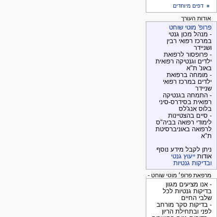
דפים מיוחדים
אודות העורך
פרופ' מוטי שוחט
- מנהל מכון גנטי
במרכז רפואי רבין
ושניידר
- פרופסור לרפואת
ילדים וגנטיקה רפואית
באונ' ת"א
- מומחה ברפואת
ילדים במרכז רפואי
שניידר
- התמחה בגנטיקה
רפואית בסידרס-סיני
בלוס אנג'לס
- סיים בהצטיינות
לימודי רפואה בביה"ס
לרפואה באוניברסיטת
ת"א
ניתן לקבל מידע נוסף
אודות
ייעוץ גנטי
ובדיקות גנטיות
מרפאת פרופ׳ מוטי שוחט - בדיקות גנטיות
- אנו מציעים מגוון
בדיקות גנטיות לכל
שלבי החיים
- בדיקות סקר מורחב
לפני ובתחילת הריון