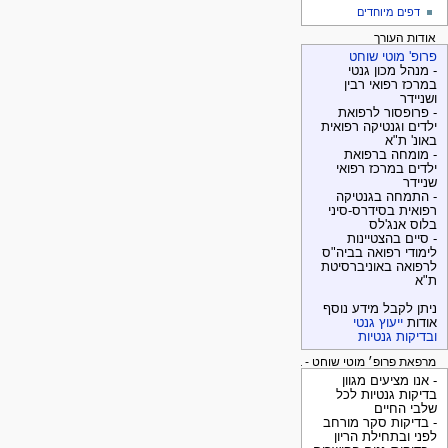
דפים מיוחדים
אודות העורך
פרופ' מוטי שוחט
- מנהל מכון גנטי
במרכז רפואי רבין
ושניידר
- פרופסור לרפואת
ילדים וגנטיקה רפואית
באונ' ת"א
- מומחה ברפואת
ילדים במרכז רפואי
שניידר
- התמחה בגנטיקה
רפואית בסידרס-סיני
בלוס אנג'לס
- סיים בהצטיינות
לימודי רפואה בביה"ס
לרפואה באוניברסיטת
ת"א
ניתן לקבל מידע נוסף
אודות
ייעוץ גנטי
ובדיקות גנטיות
מרפאת פרופ׳ מוטי שוחט - בדיקות גנטיות
- אנו מציעים מגוון
בדיקות גנטיות לכל
שלבי החיים
- בדיקות סקר מורחב
לפני ובתחילת הריון