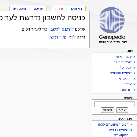
דף תוכן
שיחה
עריכה
היסטוריה
כניסה לחשבון נדרשת לעריכ
עליכם
להיכנס לחשבון
כדי לערוך דפים.
חזרה לדף
עמוד ראשי
.
ניווט
עמוד ראשי
שער הקהילה
אקטואליה
שינויים אחרונים
דף אקראי
עזרה
תרומות
חיפוש
תיבת כלים
דפים המקושרים לכאן
שינויים בדפים
המקושרים