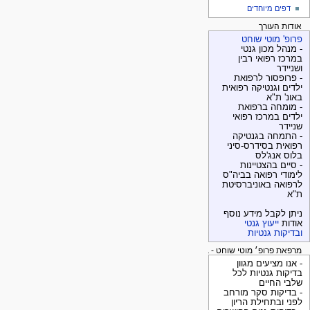
דפים מיוחדים
אודות העורך
פרופ' מוטי שוחט
- מנהל מכון גנטי
במרכז רפואי רבין
ושניידר
- פרופסור לרפואת
ילדים וגנטיקה רפואית
באונ' ת"א
- מומחה ברפואת
ילדים במרכז רפואי
שניידר
- התמחה בגנטיקה
רפואית בסידרס-סיני
בלוס אנג'לס
- סיים בהצטיינות
לימודי רפואה בביה"ס
לרפואה באוניברסיטת
ת"א
ניתן לקבל מידע נוסף
אודות
ייעוץ גנטי
ובדיקות גנטיות
מרפאת פרופ׳ מוטי שוחט - בדיקות גנטיות
- אנו מציעים מגוון
בדיקות גנטיות לכל
שלבי החיים
- בדיקות סקר מורחב
לפני ובתחילת הריון