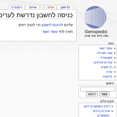
דף תוכן
שיחה
עריכה
היסטוריה
כניסה לחשבון נדרשת לעריכ
עליכם
להיכנס לחשבון
כדי לערוך דפים.
חזרה לדף
עמוד ראשי
.
ניווט
עמוד ראשי
שער הקהילה
אקטואליה
שינויים אחרונים
דף אקראי
עזרה
תרומות
חיפוש
תיבת כלים
דפים המקושרים לכאן
שינויים בדפים
המקושרים