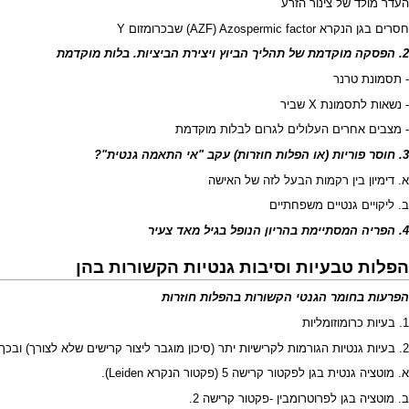
העדר מולד של צינור הזרע
חסרים בגן הנקרא
AZF) Azospermic factor)
שבכרומזום Y
2. הפסקה מוקדמת של תהליך הביוץ ויצירת הביציות. בלות מוקדמת
- תסמונת טרנר
- נשאות לתסמונת X שביר
- מצבים אחרים העלולים לגרום לבלות מוקדמת
3. חוסר פוריות (או הפלות חוזרות) עקב "אי התאמה גנטית"?
א. דימיון בין רקמות הבעל לזה של האישה
ב. ליקויים גנטיים משפחתיים
4. הפריה המסתיימת בהריון הנופל בגיל מאד צעיר
הפלות טבעיות וסיבות גנטיות הקשורות בהן
הפרעות בחומר הגנטי הקשורות בהפלות חוזרות
1. בעיות כרומוזומליות
2. בעיות גנטיות הגורמות לקרישיות יתר (סיכון מוגבר ליצור קרישים שלא לצורך) ובכך להפלות חוזרות:
א. מוטציה גנטית בגן לפקטור קרישה 5 (פקטור הנקרא Leiden).
ב. מוטציה בגן לפרוטרומבין -פקטור קרישה 2.