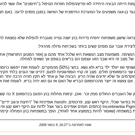
 הייתה הבעיה היחידה לאי-פריון/הפלות חוזרות הטיפול ב"חיסונים" אלו עשוי להיו
 כנגד בן-זוגה משפעים על המערכת החיסונית של האישה במובן מסוים לרעה. באם ת
אה שישנן משפחות יחסית נדירות בהן ישנה נטייה מוגברת להפלות שלא נמצאת להן
יצירת עובר עם מומים קשים ביותר בשכיחות גדולה מהרגיל.
 הנשימה. משמעות מצב הנשאות היא שלכל אחד מהם גן (אזור המטען התורשתי) אחד ברי
באופן סטטיסטי ברבע (25%) מהמקרים ייפגשו שני הכרומוזומים התקינים בצאצא 
 ב 25% האחרונים עלול להיווצר צאצא עם שני כרומוזומים חולים. מצב זה קרוי הומוזיגוטיות לפגם, דהיינ
 במשפחה (שאמור להיות בממוצע אחד לאחד), הופך במשפחות בהן המחלה קיימת להי
שונה לאחרונה ב־16:27, 9 במאי 2009.