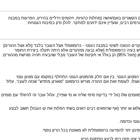
 חלקם אינם גנטיות וכוללות גורמים הקשורים באם/אישה (מחלות כרוניות, זיהומים וירליים בהיריון, הפרעות במבנה
מים רבים, שעדיין אינם ידועים למחקר. להלן נדון בסיבות הגנטיות.
אחד הגורמים השכיחים להפלה טבעית. הפלות אלו הן בדרך כלל הפלות מוקדמות המתרחשות עד השבוע 12 להריון. ברוב המקרים הכוונה לשינוי במבנה הגנטי - כרומוזומלי אצל העובר בלבד (ולא אצל ההורים)
כנת החומר הגנטי בביצית או הזרע שיצרו את העובר. בעבודת מחקר הראו כי ב-75% מהעוברים שהפסיקו להתפתח בשליש 1 של ההיריון יש בעיה כרומוזומלית (שלא נבעה מההורים אלא היתה תקלה ביצירת החומר
הכרומוזומלי של הביצית או הזרע שנפגשו להיריון זה) ובעוד 20% היו מומים במבנה העובר ללא בעיה כרומוזומלית - כלומר אפשר לאמר שכמעט כל ההפלות בשליש הראשון (מעל 95%) הן בגלל אי תקינות של העובר מבלי שהבעיה תהיה מורשת מההורים.
המטען הגנטי. בין אם חלק מהמטען הגנטי התחלף במקומו עם מטען גנטי
י אצלו. לעומת זאת אם ההורה מוריש כרומוזום "מאורגן מחדש" שכזה לעובר, עלול
ים שלו (על ידי בדיקת סיסי שליה או מי שפיר), עלול עובר זה להיוולד עם מומים
 שלוש או יותר (אף שרופאים רבים רואים בשתי הפלות את קו הגבול) חשוב לבצע
נטי וכדומה.
ון יתר להפרעה כרומוזומלית לא מאוזנת בכל הריון נוסף.
אינו תקין ניתן לבצע הפסקת הריון.