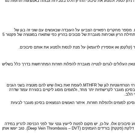
יתן לטפל ולמנוע את סיבוכי ההריון הללו בסבירות גבוהה באמצעות תרופות נגד
גן של פרוטרומבין (פקטור 2 - FACTOR II) הגורמת לעליה ברמת הפרוטרומבין בדם. מספר מחקרים רפואיים הצביעו על העובדה שבאנשים עם שוני זה בגן של
פרוטרומבין קיים סיכון פי שלושה ליצירת קרישי דם בכלי דם בורידי הרגליים ואף בכלי הדם המזינים את הלב. כמו כן נמצא קשר בין המוטציה הזו והנטייה להפלות חוזרות בתחילת הריון ושכיחות מוגברת של סבוכים בהריון כפי שתוארו במוטציה של פקטור 5
קלקסן ואו אספירין לדוגמא) על מנת לנסות ולמנוע את אותם סיבוכים.
טאין העלולים לגרום לנטייה מוגברת להפלות חוזרות המתרחשות בדרך כלל בשליש
לאחרונה נמצא שמוטציה (שוני) גנטית יחסית שכיחה הקיימת בחמישה עד עשרה אחוז מהאוכלוסייה בגן MTHFR גורמת לעליה קלה ברמת ההומוציסטאין בדם. מצב זה קרוי הטרוזיגוטיות לגן של MTHFR.לעומת זאת באלו שיש להם מוטציה בשני הגנים
 ברמת ההומוציסטאין בדם. עלייה זו כרוכה בסיכון מוגבר לקרישתיות יתר מחד, ולמומים מסוג ליקויים בסגירת עמוד שדרה
 וכך כנראה מוריד חזרה את הסיכון למומים ולהפלות חוזרות. איתור האנשים הנמצאים בסיכון מוגבר לבעיות
בוכים אלו. על-כן, יש מקום לפנות לייעוץ גנטי עוד לפני הכניסה להריון במידה
וקיים סיפור משפחתי של הפלות חוזרות, מומים מולדים, מוות תוך רחמי בשליש השני או השלישי של ההריון, התקפי לב או שבץ מוחי בגילאים צעירים (מתחת לגיל 50) ואו דלקת (פקקת) בורידים העמוקים (Deep Vein Thrombosis – DVT). טוב יעשו אותן