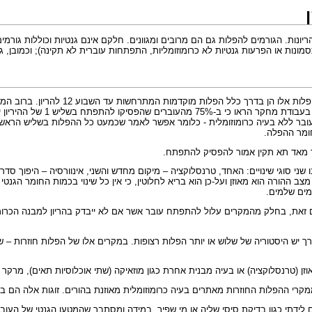
טבעיות בשליש הראשון להיריון שכיחות יחסית ומתרחשות בכ- 20%-25% מההריונות. הגורמים להפלות גם הם מרובים ומגוונים.
ונות או הפרעות גנטיות לא כרומוזומליות, התפתחות עוברית לא תקינה); וכמובן, גור
מבנה כרומוזומלי לא תקין אצל העובר הוא 
כמוטציה טרייה, דהיינו טעות בה
חומר ההפלה.
ר מאד תא תקין אמור להפסיק להתפתח.
ני סוגי שינויים: האחד,
טרנסלוקציה
– מיקום מחדש והשני,
אינוורסיה
– היפוך סדר 
צב ההורה הוא מאוזן ועל-כן הוא בריא לחלוטין, כי אין כל שינוי בכמות החומר הגנט
מים שלמים.
 זאת, בחלק מהמקרים עלול להתפתח עובר אשר אם לא ייבדק בהריון למבנה הכרומוזומ
 לערך יש היסטוריה של שלוש או יותר הפלות רצופות. במקרים אלו של הפלות חוזרות –
 (טרנסלוקציה) או בעיה מבנית אחרת כגון מוזאיקה (שתי אוכלוסיות תאים), מרקר ג
רי ההפלות החוזרות מאתרים בעיה כרומוזומלית מאוזנת בהורים. זוגות אלה הם בסיכ
ם לידתי כגון בדיקת סיסי שליה או מי שפיר. במידה ומסתבר שהמטען הגנטי של העובר 