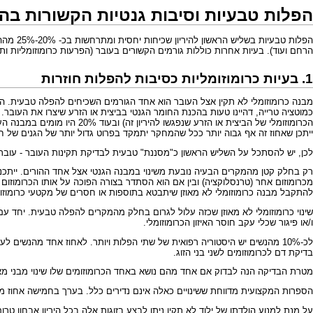
הפלות טבעיות וסיבות גנטיות הקשורות בהן
הפלות 
הרחם ועוד). בעיות אחרות כוללות גורמים הקשורים בעובר (הפרעות כרומוזומליות ותסמ
1. בעיות כרומוזומליות כסיבות להפלות חוזרות
ייתכן שאחוז זה אף גבוה יותר ככל שהמחקר יתמקד בפרוט גדול יותר של הגנים של 
לכן, יש להסתכל על השליש הראשון כ"מסננת" טבעית לבדיקת תקינות העובר - עוב
רק בחלק קטן מהמקרים הבעיה נובעת משינוי במבנה הגנטי אצל אחד ההורים. ייתכנו ש
מכרומוזום אחר (טרנסלוקציה) ובין אם הוא הסתדר בצורה הפוכה על אותו הכרומוזום מ
להתקבל מבנה כרומוזומלי לא מאוזן שיתבטא בתוספות או חסרים של מקטעי כרומוזו
שינוי כרומוזומלי לא מאוזן שכזה עלול לגרום בחלק מהמקרים להפלה טבעית. יחד עם
ו/או פיגור שכלי עקב חוסר האיזון הכרומוזומלי.
לכ-10% מהנשים יש היסטוריה רפואית של שתי הפלות ויותר. לאחוז אחד מהנשים
בדיקת דם לכרומוזומים לשני בני הזוג.
מטרת הבדיקה הנה לבדוק אם אחד מהם נושא באחד הכרומוזומים שלו שינוי מבני מאוזן
הספרות המקצועית מדווחת ששינויים כאלה אינם נדירים כלל. בערך בחמישה אחוז ממק
על מנת למנוע הולדתו של ילוד לא תקין ניתן לבצע בזוגות אלה בכל היריון אבחון טרו