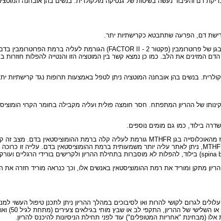
קת דם והעיבוד נעשה בשיטות של גנטיקה מולקולרית. בנשים בהן אובחנה המוטציה נ
רישת דם, הפרעה שתתבטא כקרישתיות יתר.
לאחרונה נמצאה וריאציה (שינוי) גנטית הקיימת באחד עד ארבעה אחוז מהאוכלוסייה ב
רית. בנשים בהן אובחנה המוטציה ניתן לטפל באמצעות תרופות נגד קרישתיות יתר (
ינותו של ההריון המתפתח. חסר חומצה פולית ועליה מקבילה בחומר הקרוי הומוציס
דרה בילוד, כמו גם מומים נוספים.
(בזה שהם קיבלו מאביהם ובזה שהם קיבלו מאמם, מצב הקרוי הומוזיגוטיות לגן של MTHFR, ניתן לאתר עליה יותר משמעותית
ת במינון של 5 מ"ג ליום וויטמינים מקבוצת B לפני ובמהלך ההריון מתקן ומוריד את רמת ההומוציסטאין באנשים אלו,
 לגרום לקושי להרות ואו לסיבוכים במהלך ההריון ניתן לתכנן טיפול העשוי למנוע סי
 (מבחינת "אחריות המטופלים") עוד לפני תחילת הניסיונות להיכנס להריון.