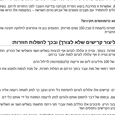
). אפשרות זו מחייבת ביצוע הפרית מבחנה ובדיקת העובר לפני החזרתו לרחם. בשיטה
ולים להתמודד עם מצבים מגוונים של אבחון טרום השרשה – במקומות אלו הראו שה
ג כרומוזומים תקינים?
לאחרונה נמצא כי מוטציות בגן הנקרא SYCP3 מצויות בכ-10% מהנשים עם הפלות חוזרות (לעומת 0 מבין
מחקרית.
ליצור קרישים שלא לצורך) ובכך להפלות חוזרות:
זרות. בנוסך, נטייה זו עלולה לגרום אף לבעיות בשליש השני והשלישי של ההריון:
ל הדם.
יפור רפואי של מות עובר בתוך הרחם או הפלות חוזרות, על מנת לנסות ולמנוע את ה
, ובסופו של דבר לחסום אותם ולגרום לנזק לרקמה המוזנת על ידי אותם כלי דם.
שר בין המוטציה בפקטור 5 ושכיחות מוגברת של סיבוכי הריון. סיבוכים אלו כוללים מוות עוברי תוך-רחמי פתא
הן הקרישים נתפסים ועוד.