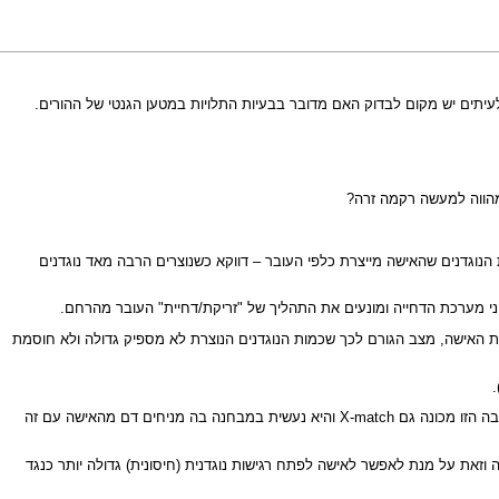
לעיתים יש מקום לבדוק האם מדובר בבעיות התלויות במטען הגנטי של ההורים.
המהווה למעשה רקמה זרה?
הנוגדנים שהאישה מייצרת כלפי העובר – דווקא כשנוצרים הרבה מאד נוגדנים
ני מערכת הדחייה ומונעים את התהליך של "זריקת/דחיית" העובר מהרחם.
מות האישה, מצב הגורם לכך שכמות הנוגדנים הנוצרת לא מספיק גדולה ולא חוסמת
בנוסף נבדקת התגובה של תאי הדם הלבנים האחראיים על התגובה החיסונית בדם האישה (מהסוג הנקרא במקרה זה לימפוציטים) כנגד תאי דם הלבנים של הגבר. התגובה הזו מכונה גם X-match והיא נעשית במבחנה בה מניחים דם מהאישה עם זה
 וזאת על מנת לאפשר לאישה לפתח רגישות נוגדנית (חיסונית) גדולה יותר כנגד