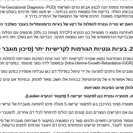
אפשרות נוספת הנה לבצע אבחון טרום השרשתי (Pre-Gestational Diagnosis-
PGD
בביצוע הפלה. בדיקות אלו נמצאות כרגע בבחינה – יש מעט מאד מרכזים בעולם שיכ
טרנסלוקציה מאוזנת. הדגים שיפור של התוצאות של ההפריה בדרך זו.
האם יש נטייה גנטית להפלות על רקע של בעיות כרומוזומליות בעובר כשלבני הזו
שבבדיקת הכרומוזומים של בני הזוג נמצאת תקינה. הבדיקה של הגן בשלב הזה היא 
2. בעיות גנטיות הגורמות ל
קרישיות יתר
(סיכון מוגבר 
בשנים האחרונות נמצא שנטייה לקרישיות ייתר הנה אחת הסיבות השכיחות להפלות חו
(Intra-Uterine-Growth-Retardation-IUGR) ובמשקל לידה נמוך מהצפוי. במקרים חמורים נטייה זו אף עלולה לגרום למות עובר ברחם.
מצבים אלו ניתנים למניעה על ידי טיפול במדללי דם כגון טבליות אספירין במינון נמוך של 100 מיליגרם ליום ואו זריקות קלקסן/פרגמין לדילו
בשל אפשרות זו של מניעה/טיפול בבעיות אלו חשוב מאוד לזהותן, ובמיוחד אם קיים ס
להלן פרוט הסיבות השכיחות:
א. מוטציה גנטית בגן לפקטור קרישה 5 (פקטור הנקרא Leiden).
מוטציה (שינוי בהרכב) בגן לפקטור קרישה 5 מעלה סיכון להופעה מוגברת של קרישי דם. קרישים אלו עלולים לגרום לחסימת כלי הדם ועקב כך לנזק לאותה רקמה אליה מוביל אותו כלי דם.
גם אם הקרישים הנוצרים הנם קטנים הם יכולים להיסחף לכלי דם אחרים, להצטבר שם
מספר מחקרים רפואיים הדגימו ק
הטבור לעובר, היווצרות קרישים הנסחפים בזרם דם העובר וגורמים לנזקים ברקמות ב