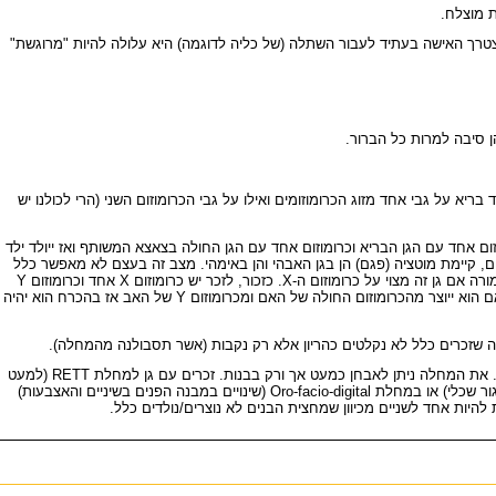
ת מוצלח.
צטרך האישה בעתיד לעבור השתלה (של כליה לדוגמה) היא עלולה להיות "מרוגשת"
 סיבה למרות כל הברור.
א על גבי אחד מזוג הכרומוזומים ואילו על גבי הכרומוזום השני (הרי לכולנו יש
המשותף ואז ייוולד ילד בריא ולא נשא. בחצי (50%) מהמקרים, לעומת זאת ייפגשו כרומוזום אחד עם הגן הבריא וכרומוזום אחד עם הגן החולה בצאצא המשותף ואז ייולד ילד
ו שני הגנים בלתי תקינים, קיימת מוטציה (פגם) הן בגן האבהי והן באימהי. מצב זה בעצם לא מאפשר כלל
את התפתחותו של העובר. כתוצאה מכך לא נוצר הריון או שההריון נופל בשלבים כה מוקדמים עד שלא יודעים שהיה הריון. הבעיה של גן אחד לא תקין תהיה הרבה יותר חמורה אם גן זה מצוי על כרומוזום ה-X. כזכור, לזכר יש כרומוזום X אחד וכרומוזום Y
אחד. באם הגן הפגום מצוי על כרומוזום X אזי קימות שתי אפשרויות לצאצא ממין זכר. אם צאצא זה ייוצר מהכרומוזום הבריא של האם אז גם הוא יהיה בריא. לעומת זאת אם הוא ייוצר מהכרומוזום החולה של האם ומכרומוזום Y של האב אז בהכרח הוא יהיה
המתבטאות בפיגור שכלי, היקף ראש קטן, פרכוסים, ותנועות אופייניות של "רחיצת וניגוב ידיים". את המחלה ניתן לאבחן כמעט אך ורק בבנות. זכרים עם גן למחלת RETT (למעט
מקרים נדירים ביותר) לא שורדים ולא נקלטים בכלל כהריון. במחלות אחרות כגון Incontinentia Pigmenti (כתמים חומים אופיינים בעור אצל ילדות עם היקף ראש קטן ופיגור שכלי) או במחלת Oro-facio-digital (שינויים במבנה הפנים בשיניים והאצבעות)
ות אחד לשניים מכיוון שמחצית הבנים לא נוצרים/נולדים כלל.