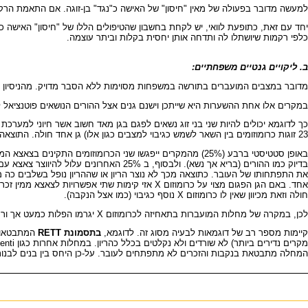
למעשה מדובר בפעולה של מאין "חיסון" של האישה כ"נגד" בן-זוגה. אם התאמת הרקמות
יחד עם זאת, כתופעת לוואי, יש לקחת בחשבון שהטיפולים הללו של "חיסון" האישה
כלפי רקמות שיושתלו לה ותדחה אותן יחסית בקלות וביתר עוצמה.
ב. ליקויים גנטיים משפחתיים:
מדובר במצבים המועברים בתורשה במשפחות מסוימות ללא הסבר מדויק. מהניסיון נר
במקרים אלו אחת ההשערות היא שייתכן וישנם גנים אצל ההורים הנושאים פוטנציאל ל
כך לדוגמא יכולים להיות שני בני זוג נשאים לפגם בגן מאד חשוב אשר חיוני למערכת
23 זוגות כרומוזומים בין השאר לשמש כגיבוי למצבים כגון אלו) גן אחד חולה. התוצאה של מצב זה היא שבני הזוג עצמם הם בריאים בגופם אך נשאים למחלה.
בדיוק כמו ההורים (בריא אך נשא). ולבסוף,
חולה וזאת מכיוון שאין לו כרומוזום X נוסף כגיבוי (כמו אצל הנקבה).
לכן, במקרה של מחלות המועברות בתאחיזה לכרומוזום X יגרמו הפלות כמעט אך ורק של העוברים החולים ממין זכר. ואכן, קימות מחלות בהן הפגם בכרומוזום X כה קשה שזכרים כלל לא נקלטים כהריון אלא רק נקבות (אשר תסבולנה מהמחלה).
קיימות מספר רב של דוגמאות לבעיה מסוג זה. לדוגמא,
בתסמונת RETT
המחלה מתבטאת בנקבות והזכרים לא מתפתחים לעובר. על-כן היחס בין בנים לבנות