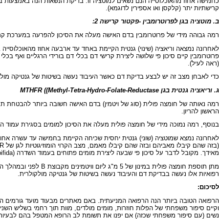
כחמישה אחוז מהאוכלוסייה הנם נשאים למוטציה זו. בדיקת הנשאות הנה באמצעות בדי
קרישתיות יתר (קלקסן ואו אספירין לדוגמא).
ב. מוטציה בגן לפרוטרומבין -פקטור קרישה 2:
רמה גבוהה מידי של פרוטרומבין בדם האישה מעלה את הסיכון להפרעה במערכת ק
(ראה לעיל).
כדי לאבחן מצב זה יש לבצע בדיקת דם כאשר העיבוד נעשה בשיטות של גנטיקה מולקול
ג. וריאציה גנטית בגן MTHFR ((Methyl-Tetra-Hydro-Folate-Reductase
רמה נאותה של חומצה פולית (סוג של ויטמין) בדם האישה חשובה ביותר להבטחת תק
הראשון להריון.
בנוסף, רמה נמוכה מידי של חומצה פולית מעלה את הסיכון למומים בסגירת עמוד הש
מאידך. מקובל לדבר על סיכון פי שבעה ליצירת מומים פתוחים בעמוד השדרה (spina bifida) בילוד, להפלות לא מוסברות בתחילת ההריון ולקרישים בורידי הרגליים ועורקי הלב.
מתן תוספת חומצה פולי
רפואיות אלו נעשה בבדיקת דם והעיבוד נעשה בשיטות של גנטיקה מולקולרית.
לסיכום:
הרפואה הטובה ביותר הנה הרפואה המניעתית. באם מאתרים מבעוד מועד גורמים העלולים
נשים (עם סיפור משפחתי שכזה) אם יפנו את תשומת לב הרופא המטפל בהם לבעיות אלו