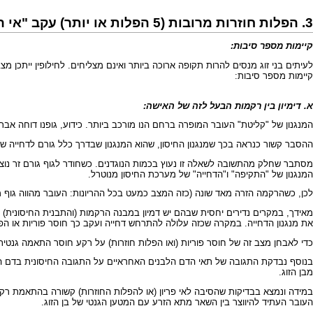
3. הפלות חוזרות מרובות (5 הפלות או יותר) עקב "אי התאמה גנטית"?
קיימות מספר סיבות:
לעיתים בני זוג מנסים להרות תקופה ארוכה ביותר ואינם מצליחים. לחילופין ייתכן
קיימות מספר סיבות:
א. דימיון בין רקמות הבעל לזה של האישה:
המנגנון של "קליטת" העובר המופרה ברחם הנו מורכב ביותר. כידוע, גופנו דוחה א
ההסבר קשור כנראה בכך שמנגנון החיסון, שהוא המנגנון שבדרך כלל גורם לדחייה 
מסתבר שחלק מהתשובה לשאלה זו נעוץ בכמות הנוגדנים. כשחודר לגוף גורם זר נוצר
המנגנון של "התקיפה" ו"הדחייה" של מערכת החיסון מנוטרל.
לכן, כשהרקמה הזרה מאד שונה (כזה המצב כמעט בכל ההריונות: העובר מהווה גוף מ
מאידך, במקרים נדירים יחסית שבהם יש דמיון במבנה הרקמות (והתבנית החיסונית) ב
את מנגנון הדחייה. במקרה שכזה עלולה להתרחש דחייה ועקב כך חוסר פוריות או הפל
כדי לאבחן מצב זה של חוסר פוריות (ואו הפלות חוזרות) על רקע חוסר התאמה גנטית יש
מבן הזוג.
במידה ונמצא בבדיקות שהסיבה לאי פריון (או להפלות החוזרות) קשורה בהתאמת רקמו
העובר העתיד להיווצר בין השאר מתא הזרע עם המטען הגנטי של בן הזוג.