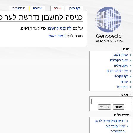
דף תוכן
שיחה
עריכה
היסטוריה
כניסה לחשבון נדרשת לעריכ
עליכם
להיכנס לחשבון
כדי לערוך דפים.
חזרה לדף
עמוד ראשי
.
ניווט
עמוד ראשי
שער הקהילה
אקטואליה
שינויים אחרונים
דף אקראי
עזרה
תרומות
חיפוש
תיבת כלים
דפים המקושרים לכאן
שינויים בדפים
המקושרים