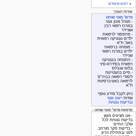
דפים מיוחדים
אודות העורך
פרופ' מוטי שוחט
- מנהל מכון גנטי
במרכז רפואי רבין
ושניידר
- פרופסור לרפואת
ילדים וגנטיקה רפואית
באונ' ת"א
- מומחה ברפואת
ילדים במרכז רפואי
שניידר
- התמחה בגנטיקה
רפואית בסידרס-סיני
בלוס אנג'לס
- סיים בהצטיינות
לימודי רפואה בביה"ס
לרפואה באוניברסיטת
ת"א
ניתן לקבל מידע נוסף
אודות
ייעוץ גנטי
ובדיקות גנטיות
מרפאת פרופ׳ מוטי שוחט - בדיקות גנטיות
- אנו מציעים מגוון
בדיקות גנטיות לכל
שלבי החיים
- בדיקות סקר מורחב
לפני ובתחילת הריון