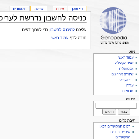
דף תוכן
שיחה
עריכה
היסטוריה
כניסה לחשבון נדרשת לעריכ
עליכם
להיכנס לחשבון
כדי לערוך דפים.
חזרה לדף
עמוד ראשי
.
ניווט
עמוד ראשי
שער הקהילה
אקטואליה
שינויים אחרונים
דף אקראי
עזרה
תרומות
חיפוש
תיבת כלים
דפים המקושרים לכאן
שינויים בדפים
המקושרים