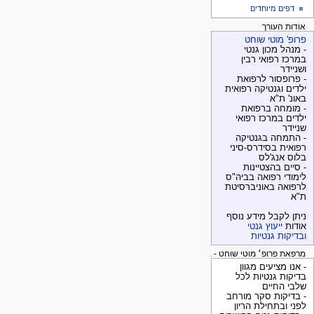
דפים מיוחדים
אודות העורך
פרופ' מוטי שוחט
- מנהל מכון גנטי
במרכז רפואי רבין
ושניידר
- פרופסור לרפואת
ילדים וגנטיקה רפואית
באונ' ת"א
- מומחה ברפואת
ילדים במרכז רפואי
שניידר
- התמחה בגנטיקה
רפואית בסידרס-סיני
בלוס אנג'לס
- סיים בהצטיינות
לימודי רפואה בביה"ס
לרפואה באוניברסיטת
ת"א
ניתן לקבל מידע נוסף
אודות
ייעוץ גנטי
ובדיקות גנטיות
מרפאת פרופ׳ מוטי שוחט - בדיקות גנטיות
- אנו מציעים מגוון
בדיקות גנטיות לכל
שלבי החיים
- בדיקות סקר מורחב
לפני ובתחילת הריון