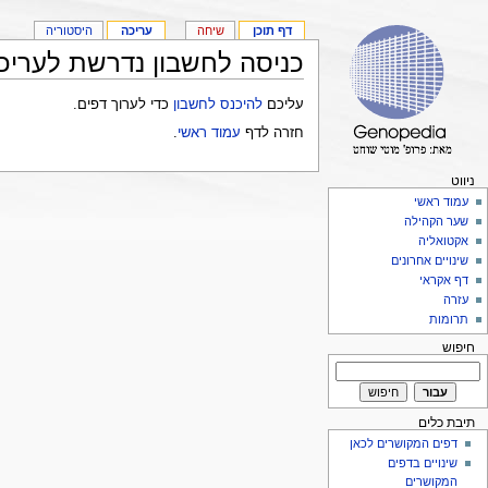
דף תוכן
שיחה
עריכה
היסטוריה
כניסה לחשבון נדרשת לעריכ
עליכם
להיכנס לחשבון
כדי לערוך דפים.
חזרה לדף
עמוד ראשי
.
ניווט
עמוד ראשי
שער הקהילה
אקטואליה
שינויים אחרונים
דף אקראי
עזרה
תרומות
חיפוש
תיבת כלים
דפים המקושרים לכאן
שינויים בדפים
המקושרים