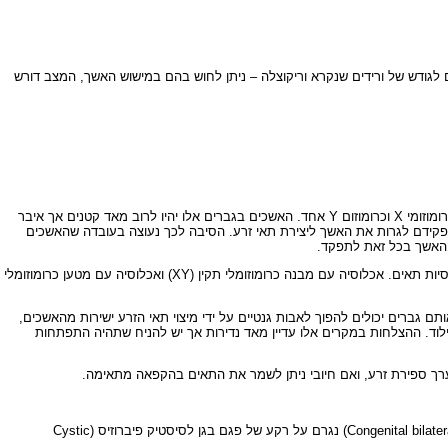
ם לגודש של ורידים שנקרא וריקוצלה – ניתן לחוש בהם במישוש האשך, המצב דורש
בתסמונת זאת יש לגבר כרומוזום X נוסף. לגבר אמורים להיות שני כרומוזומי מין: כרומוזום X אחד וכרומוזום Y. במקרה של תסמונת קליינפלטר תאי הגבר הזה יכילו שני כרומוזומי X וכרומוזום Y אחד. האשכים בגברים אלו יהיו לרוב מאד קטנים אך איבר
דיקות הדם ההורמונליות יעידו על חוסר תפקוד של האשכים שיתבטא ברמות גבוהות של ההורמונים המופרשים מיותרת המוח (FSH ו-LH), אשר תפקידם לגרות את האשך ליצירת תאי זרע. הסיבה לכך נעוצה בעובדה שהאשכים
במצבים אלו תהיה הפרשה נמוכה יחסית של ההורמון הגברי הנקרא טסטוסטרון ורמתו בבדיקת הדם תשקף זאת. ייתכנו גם מקרים בהם המטען הגנטי מורכב משתי אוכלוסיות תאים. אכלוסיה עם מבנה כרומוזומלי תקין (XY) ואכלוסיה עם מטען כרומוזומלי
ם גברים יכולים להפוך לאבות גנטיים על ידי מיצוי תאי הזרע ישירות מהאשכים,
פשרות להורשת הבעיה הגנטית ליילוד. ההצלחות במקרים אלו עדיין מאד נדירות אך יש להניח שתהיה התפתחות
רך ספירת זרע, ואם חיובי ניתן לשמר את התאים בהקפאה מתאימה.
סיסטיק פיברוזיס
(Cystic