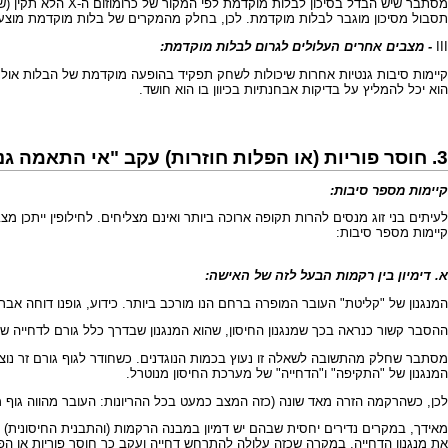
תסבול מסיכון מוגבר לבלות מוקדמת. לכן, בחלק מהמקרים של בלות מוקדמת מוצע כיום גם לשקול 
III
- מצבים אחרים העלולים לגרום לבלות מוקדמת:
קיימות סיבות גנטיות אחרות שיכולות לשחק תפקיד בהופעה מוקדמת של הבלות אולם 
הוא יכל להמליץ על בדיקות אבחנתיות בכיוון בו הוא חושד.
3. חוסר פוריות (או הפלות חוזרות) עקב "אי התאמה גנטית"?
קיימות מספר סיבות:
לעיתים בני זוג מנסים להרות תקופה ארוכה ביותר ואינם מצליחים. לחילופין ייתכן
קיימות מספר סיבות:
א. דימיון בין רקמות הבעל לזה של האישה:
המנגנון של "קליטת" העובר המופרה ברחם הנו מורכב ביותר. כידוע, גופנו דוחה א
ההסבר קשור כנראה בכך שמנגנון החיסון, שהוא המנגנון שבדרך כלל גורם לדחייה 
מסתבר שחלק מהתשובה לשאלה זו נעוץ בכמות הנוגדנים. כשחודר לגוף גורם זר נוצר
המנגנון של "התקיפה" ו"הדחייה" של מערכת החיסון מנוטרל.
לכן, כשהרקמה הזרה מאד שונה (כזה המצב כמעט בכל ההריונות: העובר מהווה גוף מ
מאידך, במקרים נדירים יחסית שבהם יש דמיון במבנה הרקמות (והתבנית החיסונית) ב
את מנגנון הדחייה. במקרה שכזה עלולה להתרחש דחייה ועקב כך חוסר פוריות או הפל