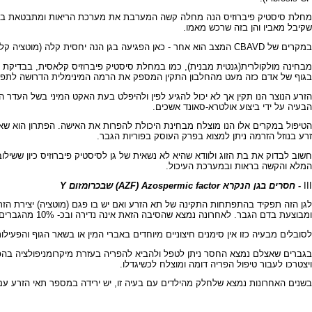
שקיבל מאביו והן בזה שרכש מאמו.
במקרים של CBAVD המצב הוא אחר - כאן הפגיעה בגן הנה יחסית קלה (מוטציה קלה) ולכן לא גורמת לכל התופעות של סיסטיק פיברוזיס בריאות ובדרכי העיכול אלא רק לבעיה זו בצינור הזרע.
בגוף של אדם כזה מעט מהחלבון התקין המספק את הרמה המינימלית הדרושה לתפקוד 
הזרע הנוצר הנו תקין אך לא יכול להגיע לפין ולהיפלט בעת האקט המיני בשל העדר הצ
הבעיה על ידי ביצוע אולטרא-סאונד אשכים.
זרע בנוזל הזרמה ניתן למצוא בפרק העוסק בפוריות הגבר.
חשוב לבדוק את בת הזוג ולוודא שהיא לא נשאית של גן לסיסטיק פיברוזיס כיון ששי
המלא והקשה בראות ובמערכת העיכול.
III
-
חסרים בגן הנקרא AZF) Azospermic factor) שבכרומזום Y
לגן הזה תפקיד בהתפתחות התקינה של תא הזרע ואם יש בו פגם (מוטציה) יצירת הזר
ומבוצעת בדם הגבר. לאחרונה נמצא שהסיבה הזאת אינה נדירה ובכ- 10% מהגברים עם בעיה של מיעוט או העדר תאי זרע קיים חסר מזערי בגן AZF שעל כרומוזום Y.
לסובלים מבעיה כזו אין סימנים חיצוניים מיוחדים באברי המין או בשאר הגוף והפעיל
ויצטרכו לעבור טיפול הפריה דומה ומוצלח לכשיגדלו.
בשנים האחרונות נמצא שלחלק מהילדים עם בעיה זו, יש ירידה במספר תאי הזרע ע