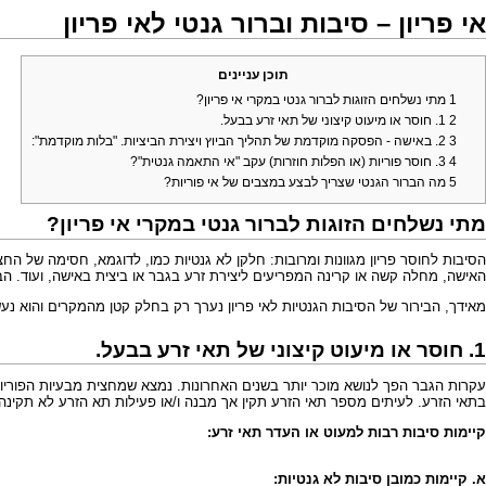
אי פריון – סיבות וברור גנטי לאי פריון
תוכן עניינים
1
מתי נשלחים הזוגות לברור גנטי במקרי אי פריון?
2
1. חוסר או מיעוט קיצוני של תאי זרע בבעל.
3
2. באישה - הפסקה מוקדמת של תהליך הביוץ ויצירת הביציות. "בלות מוקדמת":
4
3. חוסר פוריות (או הפלות חוזרות) עקב "אי התאמה גנטית"?
5
מה הברור הגנטי שצריך לבצע במצבים של אי פוריות?
מתי נשלחים הזוגות לברור גנטי במקרי אי פריון?
הסיבות לחוסר פריון מגוונות ומרובות: חלקן לא גנטיות כמו, לדוגמא, חסימה של ה
האישה, מחלה קשה או קרינה המפריעים ליצירת זרע בגבר או ביצית באישה, ועוד. הבירור הסטנדרטי
מאידך, הבירור של הסיבות הגנטיות לאי פריון נערך רק בחלק קטן מהמקרים והוא נעש
1. חוסר או מיעוט קיצוני של תאי זרע בבעל.
עקרות הגבר הפך לנושא מוכר יותר בשנים האחרונות. נמצא שמחצית מבעיות הפוריות 
בתאי הזרע. לעיתים מספר תאי הזרע תקין אך מבנה ו/או פעילות תא הזרע לא תקינה 
קיימות סיבות רבות למעוט או העדר תאי זרע:
א. קיימות כמובן סיבות לא גנטיות: