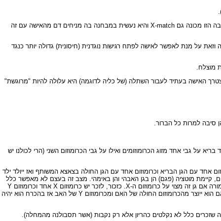
בנוסף נבדקת התגובה של תאי הדם הלבנים האחראיים על התגובה החיסונית בדם האישה (מהסוג הנקרא במקרה זה לימפוציטים) כנגד תאי דם הלבנים של הגבר. התגובה הזו מכונה גם X-match והיא נעשית במבחנה בה מניחים דם מהאישה עם זה
 וזאת על מנת לאפשר לאישה לפתח רגישות נוגדנית (חיסונית) גדולה יותר כנגד
ת מוצלח.
צטרך האישה בעתיד לעבור השתלה (של כליה לדוגמה) היא עלולה להיות "מרוגשת"
 סיבה למרות כל הברור.
א על גבי אחד מזוג הכרומוזומים ואילו על גבי הכרומוזום השני (הרי לכולנו יש
המשותף ואז ייוולד ילד בריא ולא נשא. בחצי (50%) מהמקרים, לעומת זאת ייפגשו כרומוזום אחד עם הגן הבריא וכרומוזום אחד עם הגן החולה בצאצא המשותף ואז ייולד ילד
ו שני הגנים בלתי תקינים, קיימת מוטציה (פגם) הן בגן האבהי והן באימהי. מצב זה בעצם לא מאפשר כלל
את התפתחותו של העובר. כתוצאה מכך לא נוצר הריון או שההריון נופל בשלבים כה מוקדמים עד שלא יודעים שהיה הריון. הבעיה של גן אחד לא תקין תהיה הרבה יותר חמורה אם גן זה מצוי על כרומוזום ה-X. כזכור, לזכר יש כרומוזום X אחד וכרומוזום Y
אחד. באם הגן הפגום מצוי על כרומוזום X אזי קימות שתי אפשרויות לצאצא ממין זכר. אם צאצא זה ייוצר מהכרומוזום הבריא של האם אז גם הוא יהיה בריא. לעומת זאת אם הוא ייוצר מהכרומוזום החולה של האם ומכרומוזום Y של האב אז בהכרח הוא יהיה