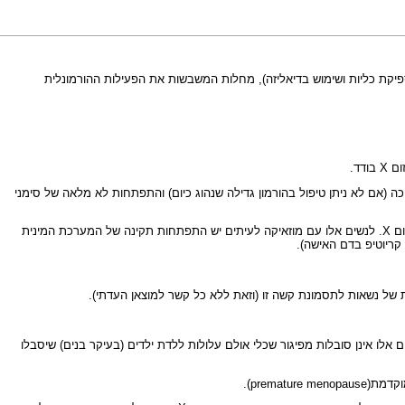
י ספיקת כליות ושימוש בדיאליזה), מחלות המשבשות את הפעילות ההורמונלית
 (אם לא ניתן טיפול בהורמון גדילה שנהוג כיום) והתפתחות לא מלאה של סימני
בחלק קטן מהמקרים יש בחלק מהתאים מבנה כרומוזומלי תקין, זאת אומרת שלאישה זו שתי אוכלוסיות של תאים (מצב הנקרא מוזאיקה) – חלקן תקין וחלקן חסר בכרומוזום X. לנשים אלו עם מוזאיקה לעיתים יש התפתחות תקינה של המערכת המינית
 קריוטיפ בדם האישה).
 השביר מוצאים באחד מכרומוזומי ה-X קדם-מוטציה/פרה-מוטציה (שוני) ואילו בכרומוזום X השני הגן הנו תקין. נשים אלו אינן סובלות מפיגור שכלי אולם עלולות ללדת ילדים (בעיקר בנים) שיסבלו