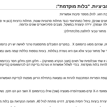
בת הזוג. להלן מספר סיבות אפשריות:
ונים שונים), טיפול כמותראפי כנגד מחלות סרטניות שונות, מחלות כרוניות (כגון א
חלה עצמה), ירידה קיצונית במשקל, מצבים פסיכיאטרים שונים וכדומה.
מחזור טבעי לחלוטין מלכתחילה):
ל מחזור טבעי אלא אם היא נעזרת בגלולות. בעיות נוספות כוללות קומה מעט נמוכה
ה להיות בלות מוקדמת. בכדי לשלול אפשרות זו נערכת בדיקת דם לכרומוזומים (בדיקת
כידוע לאישה יש שני כרומוזומי X. בנשאיות לתסמונת ה-X
ו מתחת לגיל 40, תופעה הנקראת גם בלות מוקדמת(premature menopause).