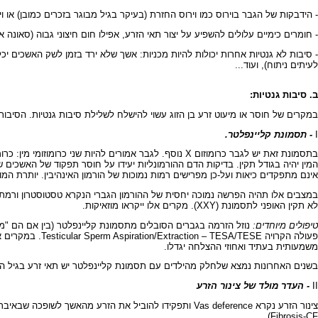
- הידבקות של הגבר בוירוס כמו וירוס החזרת (בעיקר בגיל מבוגר בזכרים כמובן) או
- חומרים כימיים עלולים להשפיע על יצור תאי הזרע, אפילו חום חיצוני גבוה (סאונה
- סיבות לא גנטיות אחרות יכולות להיות מכניות: אשך שלא ירד בזמן לשק האשכים יכ
לעיתים ניתוח), ועוד...
ב. סיבות גנטיות:
במקרים של חוסר או מיעוט זרע בן הזוג עשוי להישלח לשלילת סיבות גנטיות. הסיבות 
I
-
תסמונת קליינפלטר
.
אינם מתפקדים כיאות ועל-כן מפרישים רמות נמוכות של הורמון האינהיבין. יותרת המוח "מזהה" מצב זה ומפרישה רמות גבו
לא תקין האופני לתסמונת (XXY). מקרים אלו ייקראו מוזאיקות.
טיפולים מיוחדים:
נוזל הזרמה בגברים הסובלים מתסמונת קליינפלטר (בין אם הם "מוזא
פעולה הקרויה E
משמעותית בעתיד ואחוזי ההצלחה יגדלו.
בשנים האחרונות נמצא שלחלק מהילדים עם תסמונת קליינפלטר יש תאי זרע בגיל 
II
- העדר מולד של צינור הזרע
צינור הזרע נקרא Vas deference ותפקידו להוביל את הזרע מהאשך לשופכה שבאיבר המין. העדר מולד של צינור זה (CBAVD , קיצור של: Congenital bilateral absence of Vas Deference) נגרם על רקע של פגם בגן ל
Fibrosis-CF).