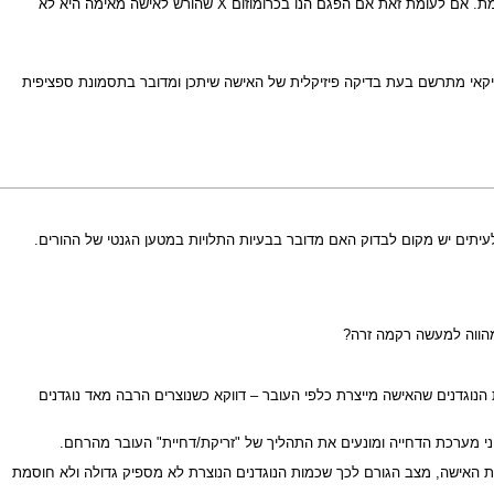
מסתבר שיש הבדל בסיכון לבלות מוקדמת לפי המקור של כרומוזום ה-X הלא תקין (שמכיל את הקדם-מוטציה). אם מקורו באב של האישה היא בסיכון מוגבר לבלות מוקדמת. אם לעומת זאת אם הפגם הנו בכרומוזום X שהורש לאישה מאימה היא לא
נטיקאי מתרשם בעת בדיקה פיזיקלית של האישה שיתכן ומדובר בתסמונת ספציפית
לעיתים יש מקום לבדוק האם מדובר בבעיות התלויות במטען הגנטי של ההורים.
המהווה למעשה רקמה זרה?
הנוגדנים שהאישה מייצרת כלפי העובר – דווקא כשנוצרים הרבה מאד נוגדנים
ני מערכת הדחייה ומונעים את התהליך של "זריקת/דחיית" העובר מהרחם.
מות האישה, מצב הגורם לכך שכמות הנוגדנים הנוצרת לא מספיק גדולה ולא חוסמת