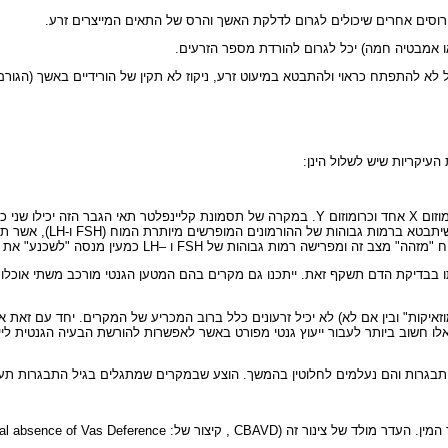
 וירוסים אחרים שיכולים לגרום לדלקת האשך והרס של התאים המייצרים זרע.
 או אמבטיה חמה) יכל לגרום להורדת מספר הזרעים.
ל לא להתפתח כראוי ולהתבטא במיעוט זרע, ניקוז לא תקין של הורידיים באשך (הגור
העיקריות שיש לשלול הינן:
המין יהיה בגודל תקין. ב
הות של FSH ו –LH כמעין מנסה "לשכנע" את האשך בכל זאת לתפקד.
יקות" ובין אם לא) לא יכיל זרעונים כלל ברוב המכריע של המקרים. יחד עם זאת אות
Testicular Sperm Aspiration/Extraction – TESA/TES. במקרים אלו חשוב ביותר לעבור ייעוץ גנטי מפורט באשר לא
התבגרות והם נעלמים לחלוטין בהמשך. הוצע שבמקרים שמתגלים בגיל התבגרות תע