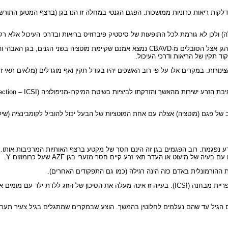
מבחינה מולקולרית(גנטית מבנית), כמו במחלת סיסטיק פיברוזיס קלאסית, בבדיקת הגן אצל הסובלי
תקין של הריאות ודרכי העיכול.
ינורות. במקרים אלו על פי רוב האשכים יהיו בגודל תקין ואף מוגדלים (מלאים תאי ז
לוב של פגם (מוטציה) אצלה עם אחת המוטציות של הבעל יכול להוביל לקומבינציה (ש
ע נפגמת. רוב הפגמים בגן זה הינם חסר של מקטע ברצף האותיות המרכיבות אותו. 
ות ההורמונלית באדם כזה הינה רגילה (כמו גם התפקודים האחרים).
בגברים שאצלם נמצא החסר ניתן לטפל ולהביא להפריה בעזרת מיקרומניפולציה בהפריית מבחנה (ICSI). בעייה זו
ם הגיל עד שהם נעלמים לחלוטין בהמשך. הוצע שבמקרים שמתגלים בגיל צעיר תער