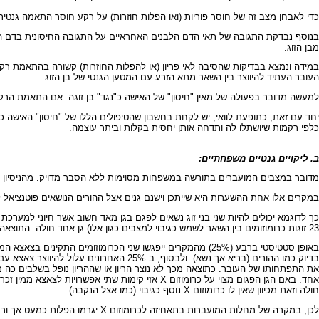
כדי לאבחן מצב זה של חוסר פוריות (ואו הפלות חוזרות) על רקע חוסר התאמה גנטית יש
מבן הזוג.
במידה ונמצא בבדיקות שהסיבה לאי פריון (או להפלות החוזרות) קשורה בהתאמת רקמו
העובר העתיד להיווצר בין השאר מתא הזרע עם המטען הגנטי של בן הזוג.
למעשה מדובר בפעולה של מאין "חיסון" של האישה כ"נגד" בן-זוגה. אם התאמת הרקמות
יחד עם זאת, כתופעת לוואי, יש לקחת בחשבון שהטיפולים הללו של "חיסון" האישה
כלפי רקמות שיושתלו לה ותדחה אותן יחסית בקלות וביתר עוצמה.
ב. ליקויים גנטיים משפחתיים:
מדובר במצבים המועברים בתורשה במשפחות מסוימות ללא הסבר מדויק. מהניסיון נר
במקרים אלו אחת ההשערות היא שייתכן וישנם גנים אצל ההורים הנושאים פוטנציאל ל
כך לדוגמא יכולים להיות שני בני זוג נשאים לפגם בגן מאד חשוב אשר חיוני למערכת
23 זוגות כרומוזומים בין השאר לשמש כגיבוי למצבים כגון אלו) גן אחד חולה. התוצאה של מצב זה היא שבני הזוג עצמם הם בריאים בגופם אך נשאים למחלה.
בדיוק כמו ההורים (בריא אך נשא). ולבסוף,
חולה וזאת מכיוון שאין לו כרומוזום X נוסף כגיבוי (כמו אצל הנקבה).
לכן, במקרה של מחלות המועברות בתאחיזה לכרומוזום X יגרמו הפלות כמעט אך ורק של העוברים החולים ממין זכר. ואכן, קימות מחלות בהן הפגם בכרומוזום X כה קשה שזכרים כלל לא נקלטים כהריון אלא רק נקבות (אשר תסבולנה מהמחלה).