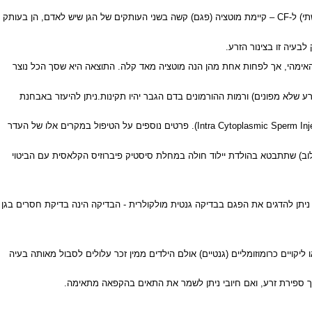
מחלת סיסטיק פיברוזיס הנה מחלה קשה המערבת את מערכת הריאות ומתבטאת בדלקות ריאות כרוניות ממושכות. הפגם הגנטי במחלה זו הנו בגן (ברצף המטען התורשתי) ל-CF – קיימת מוטציה (פגם) קשה בשני העותקים של הגן שיש לאדם, הן בעותק
ם מ-CBAVD נמצא אמנם שקיימת מוטציה בשני הגנים, בגן האבהי והאימהי, אך לפחות אחת מהן הנה מוטציה מאד קלה. התוצאה היא שסך הכל נוצר
רע שלא מפונים) ורמות ההורמונים בדם הגבר יהיו תקינות.ניתן להיעזר באבחנת
הטיפול במקרים אלו הנו מוצלח מבחינת היכולת להפרות את האישה. הפתרון הוא שאיבת הזרע ישירות מהאשך והזרקתו לביציות בשיטת המיקרו-מניפולציה (Intra Cytoplasmic Sperm Injection – ICSI). פרטים נוספים על הטיפול במקרים אלו של העדר
ילוב) שתתבטא בהולדת יילוד חולה במחלת סיסטיק פיברוזיס הקלאסית עם הביטוי
ניתן להדגים את הפגם בבדיקה גנטית מולקולרית - הבדיקה הינה בדיקת חסרים בגן
 אינה מעלה את הסיכון של הזוג ללדת ילד עם מומים או ליקויים כרומוזומליים (גנטיים) אולם הילדים ממין זכר עלולים לסבול מאותה בעיה
ך ספירת זרע, ואם חיובי ניתן לשמר את התאים בהקפאה מתאימה.