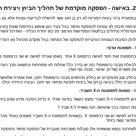
2. באישה - הפסקה מוקדמת של תהליך הביוץ ויצירת הביציות. "בלות מוקדמת":
במסגרת ברור בעיות הפוריות לא רק בן הזוג עשוי להישלח לבדיקות גנטיות אלא גם 
קיימות סיבות לא גנטיות להפסקת מחזור בגיל צעיר כגון שימוש בתרופות שונות (הורמ
הנורמלית (גידולים בבלוטות המפרישות הורמוני מין כמו יותרת הכליה - האדרנל והש
להלן הסיבות הגנטיות העיקריות להפסקה של המחזור בגיל מוקדם מהרגיל (או העדר 
I
-
תסמונת טרנר
:
בתסמונת זאת חסר לאישה כרומוזום X אחד. באופן שגרתי לאישה יש שני כרומוזומי מין, שניהם מסוג כרומוזום X . במקרים הסובלים מתסמונת טרנר לאישה יש רק כרומוזום X בודד.
לבעלת מבנה כרומוזומלי כזה יש בדרך כלל שחלות לא מפותחות וכתוצאה מכך העדר ש
מין משניים (שדיים, שיעור, מבנה גוף ועוד).
הנקבית כולל בקיעה (ביוץ) של ביציות תקינות ומחזור נשי תקין. הבעיה היחידה יכול
II
- נשאות ל
תסמונת ה-X השביר
:
הגן לתסמונת ה-X השביר נמצא כקשור בפיגור שכלי. זו בדיוק הסיבה מדוע נשים בתקופת הפוריות המתכננות להרות או נמצאות בתחילת הריונן מופנות לבדיקת האפשרות של נשאות לתסמונת קשה זו (וזאת ללא כל קשר למוצאן העדתי).
מה הכוונה בכך שהאישה הנה נשאית ל-X שביר ?
מפיגור קשה ביותר.
לאחרונה נמצא שנשאיות אלו סובלות משכיחות מוגברת של הפסקת מחזור והפסקת יצירת ביציות בגיל יחסית מוקדם, דהיינ