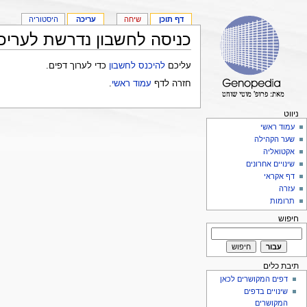
דף תוכן
שיחה
עריכה
היסטוריה
כניסה לחשבון נדרשת לעריכ
עליכם
להיכנס לחשבון
כדי לערוך דפים.
חזרה לדף
עמוד ראשי
.
ניווט
עמוד ראשי
שער הקהילה
אקטואליה
שינויים אחרונים
דף אקראי
עזרה
תרומות
חיפוש
תיבת כלים
דפים המקושרים לכאן
שינויים בדפים
המקושרים