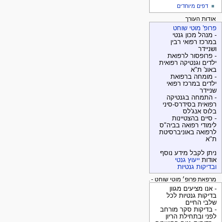
דפים מיוחדים
אודות העורך
פרופ' מוטי שוחט
- מנהל מכון גנטי
במרכז רפואי רבין
ושניידר
- פרופסור לרפואת
ילדים וגנטיקה רפואית
באונ' ת"א
- מומחה ברפואת
ילדים במרכז רפואי
שניידר
- התמחה בגנטיקה
רפואית בסידרס-סיני
בלוס אנג'לס
- סיים בהצטיינות
לימודי רפואה בביה"ס
לרפואה באוניברסיטת
ת"א
ניתן לקבל מידע נוסף
אודות
ייעוץ גנטי
ובדיקות גנטיות
מרפאת פרופ׳ מוטי שוחט - בדיקות גנטיות
- אנו מציעים מגוון
בדיקות גנטיות לכל
שלבי החיים
- בדיקות סקר מורחב
לפני ובתחילת הריון