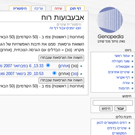
דף תוכן
שיחה
עריכה
היסטוריה
אבעבועות רוח
היסטוריית שינויים
הצג יומנים עבור דף זה
(אחרונות | ראשונות) צפו ב - (50 הקודמים) (50 הבאים) (
השוואת גרסאות: סמנו את תיבות האפשרויות של הגרסאות המיועדות להשווא
מקרא: (נוכ) = הבדלים עם הגרסה הנוכחית, (אחרון)
ניווט
עמוד ראשי
שער הקהילה
(נוכ) (
אחרון
)
13:33, 6 בפברואר 2007
ti
אקטואליה
שינויים אחרונים
(
נוכ
) (אחרון)
10:53, 20 בינואר 2007
tti
דף אקראי
עזרה
(אחרונות | ראשונות) צפו ב - (50 הקודמים) (50 הבאים) (
תרומות
חיפוש
תיבת כלים
דפים המקושרים לכאן
שינויים בדפים
המקושרים