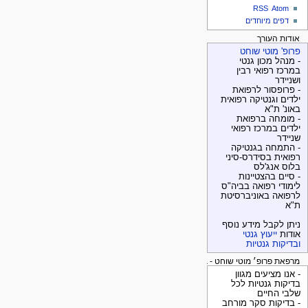
RSS
Atom
דפים מיוחדים
אודות העורך
פרופ' מוטי שוחט
- מנהל מכון גנטי
במרכז רפואי רבין
ושניידר
- פרופסור לרפואת
ילדים וגנטיקה רפואית
באונ' ת"א
- מומחה ברפואת
ילדים במרכז רפואי
שניידר
- התמחה בגנטיקה
רפואית בסידרס-סיני
בלוס אנג'לס
- סיים בהצטיינות
לימודי רפואה בביה"ס
לרפואה באוניברסיטת
ת"א
ניתן לקבל מידע נוסף
אודות
ייעוץ גנטי
ובדיקות גנטיות
מרפאת פרופ׳ מוטי שוחט - בדיקות גנטיות
- אנו מציעים מגוון
בדיקות גנטיות לכל
שלבי החיים
- בדיקות סקר מורחב